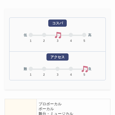
コスパ
低
高
1
2
3
4
5
アクセス
難
良
1
2
3
4
5
プロボーカル
ボーカル
舞台・ミュージカル