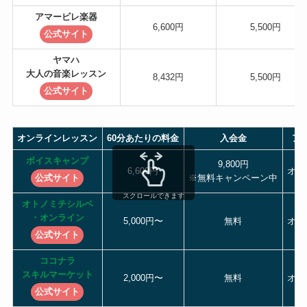
アマービレ楽器
6,600円
5,500円
公式サイト
ヤマハ
大人の音楽レッスン
8,432円
5,500円
公式サイト
オンラインレッスン
60分あたりの料金
入会金
ア
ボイスキャンプ
9,800円
6,600円
オン
公式サイト
※無料キャンペーン中
スクロールできます
オトノミチシルベ
・オンライン
5,000円〜
無料
オン
公式サイト
ココナラ
スキルマーケット
2,000円〜
無料
オン
公式サイト