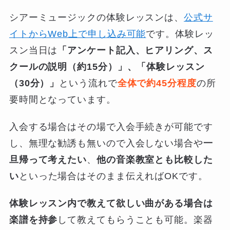
シアーミュージックの体験レッスンは、
公式サ
イトからWeb上で申し込み可能
です。体験レッ
スン当日は
「アンケート記入、ヒアリング、ス
クールの説明（約15分）」、「体験レッスン
（30分）」
という流れで
全体で約45分程度
の所
要時間となっています。
入会する場合はその場で入会手続きが可能です
し、無理な勧誘も無いので入会しない場合や
一
旦帰って考えたい
、
他の音楽教室とも比較した
い
といった場合はそのまま伝えればOKです。
体験レッスン内で教えて欲しい曲がある場合は
楽譜を持参
して教えてもらうことも可能。楽器