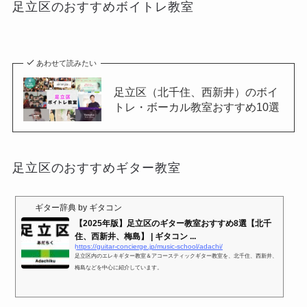
足立区のおすすめボイトレ教室
あわせて読みたい
足立区（北千住、西新井）のボイ
トレ・ボーカル教室おすすめ10選
足立区のおすすめギター教室
ギター辞典 by ギタコン
【2025年版】足立区のギター教室おすすめ8選【北千
住、西新井、梅島】 | ギタコン ...
https://guitar-concierge.jp/music-school/adachi/
足立区内のエレキギター教室＆アコースティックギター教室を、北千住、西新井、
梅島などを中心に紹介しています。