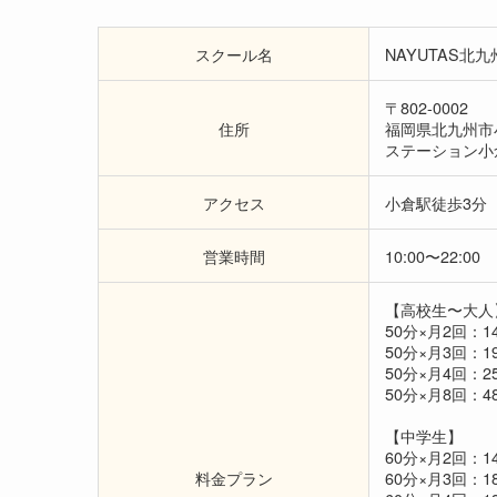
スクール名
NAYUTAS北
〒802-0002
住所
福岡県北九州市
ステーション小倉
アクセス
小倉駅徒歩3分
営業時間
10:00〜22:00
【高校生〜大人
50分×月2回：14
50分×月3回：19
50分×月4回：25
50分×月8回：48
【中学生】
60分×月2回：14
料金プラン
60分×月3回：18