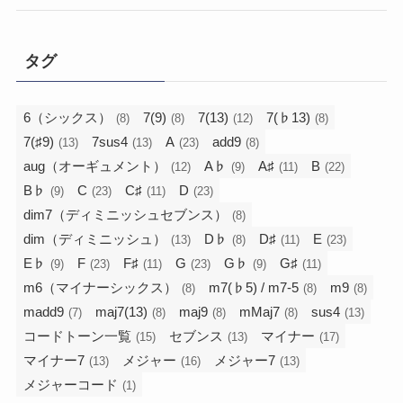
タグ
6（シックス）
7(9)
7(13)
7(♭13)
(8)
(8)
(12)
(8)
7(♯9)
7sus4
A
add9
(13)
(13)
(23)
(8)
aug（オーギュメント）
A♭
A♯
B
(12)
(9)
(11)
(22)
B♭
C
C♯
D
(9)
(23)
(11)
(23)
dim7（ディミニッシュセブンス）
(8)
dim（ディミニッシュ）
D♭
D♯
E
(13)
(8)
(11)
(23)
E♭
F
F♯
G
G♭
G♯
(9)
(23)
(11)
(23)
(9)
(11)
m6（マイナーシックス）
m7(♭5) / m7-5
m9
(8)
(8)
(8)
madd9
maj7(13)
maj9
mMaj7
sus4
(7)
(8)
(8)
(8)
(13)
コードトーン一覧
セブンス
マイナー
(15)
(13)
(17)
マイナー7
メジャー
メジャー7
(13)
(16)
(13)
メジャーコード
(1)