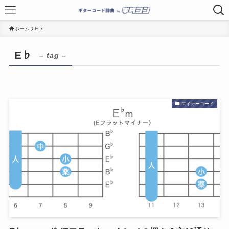
ホーム
E♭
E♭
– tag –
マイナーコード